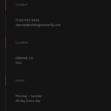
Contact
(720) 993-8436
damian@milehighsoberfly.com
Location
DENVER, CO
USA
Hours
Monday – Sunday:
All day, Every day